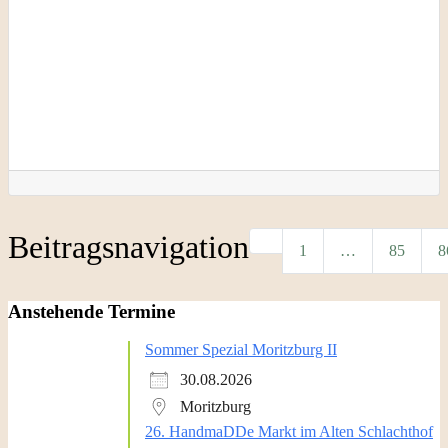
Beitragsnavigation
Neuere Beiträge
1
…
85
8
Anstehende Termine
Sommer Spezial Moritzburg II
30.08.2026
Moritzburg
26. HandmaDDe Markt im Alten Schlachthof