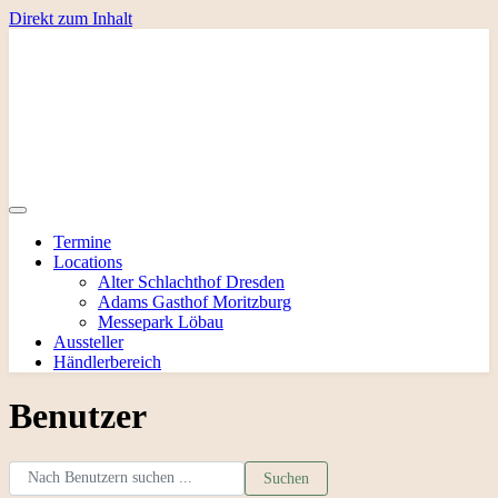
Direkt zum Inhalt
Termine
Locations
Alter Schlachthof Dresden
Adams Gasthof Moritzburg
Messepark Löbau
Aussteller
Händlerbereich
Benutzer
Nach Benutzern suchen ...
Nach Benutzern suchen ...
Suchen