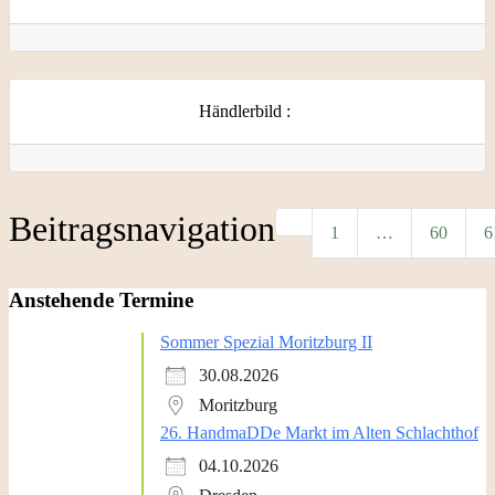
Händlerbild
:
Beitragsnavigation
Neuere Beiträge
1
…
60
6
Anstehende Termine
Sommer Spezial Moritzburg II
30.08.2026
Moritzburg
26. HandmaDDe Markt im Alten Schlachthof
04.10.2026