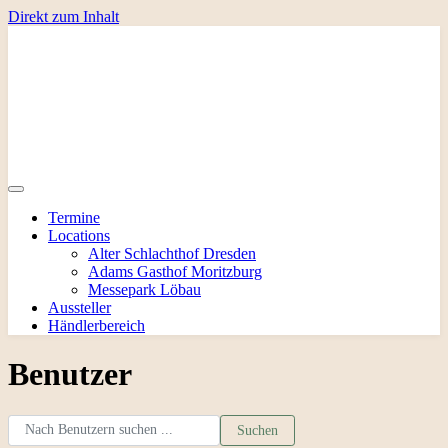
Direkt zum Inhalt
Termine
Locations
Alter Schlachthof Dresden
Adams Gasthof Moritzburg
Messepark Löbau
Aussteller
Händlerbereich
Benutzer
Nach Benutzern suchen ...
Nach Benutzern suchen ...
Suchen